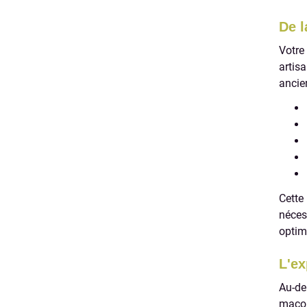
De l
Votre
artis
ancie
Cette
néces
optimi
L'ex
Au-de
maçon