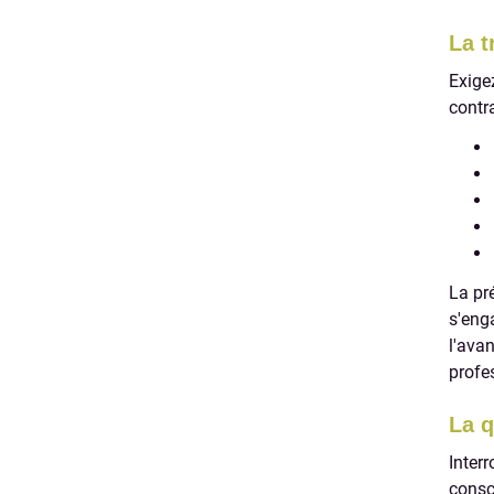
La t
Exige
contra
La pr
s'eng
l'ava
profe
La q
Inter
consc