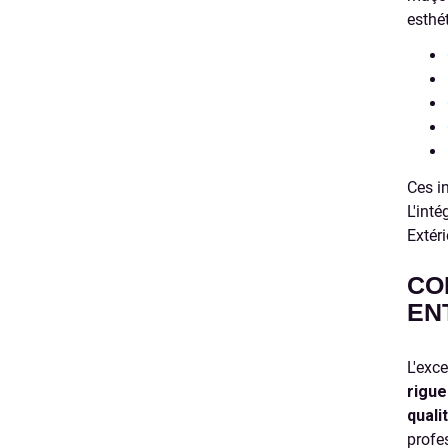
esthét
Ces i
L'int
Extér
CO
EN
L'exc
rigue
quali
profe