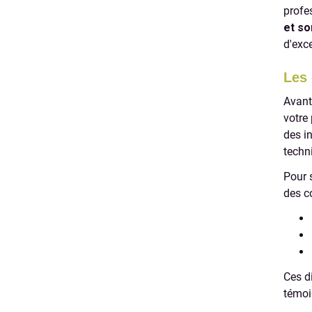
profe
et s
d'exc
Les 
Avant
votre
des i
techn
Pour 
des c
Ces d
témoi