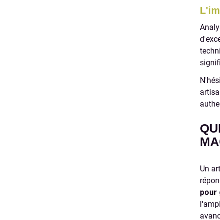
L'im
Analy
d'exc
techn
signi
N'hési
artis
authe
QU
MA
Un ar
répon
pour 
l'amp
avanc