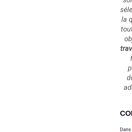
so
sél
la 
tou
ob
tra
p
d
ad
CO
Dans 