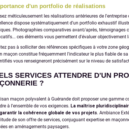
portance d'un portfolio de réalisations
sez méticuleusement les réalisations antérieures de l'entrepris
ellence dispose systématiquement d'un portfolio exhaustif illus
iques. Photographies comparatives avant/après, témoignages cli
ficatifs... ces éléments vous permettent d'évaluer objectivement l
tez pas à solliciter des références spécifiques à votre zone géogr
an maçon constitue fréquemment l'indicateur le plus fiable de s
ntifiés vous renseigneront précisément sur le niveau de satisfact
ELS SERVICES ATTENDRE D'UN PRO
ÇONNERIE ?
tisan maçon polyvalent à Guérande doit proposer une gamme co
dre à l'ensemble de vos exigences.
La maîtrise pluridisciplin
garantir la cohérence globale de vos projets
. Ambiance Exté
litude de son offre de services, conjuguant expertise en maçonne
ées en aménagements paysagers.