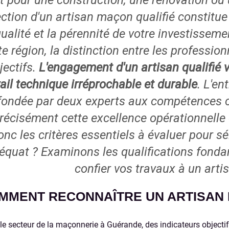
it pour une construction, une rénovation ou
ection d'un artisan maçon qualifié constitu
qualité et la pérennité de votre investiss
te région, la distinction entre les profession
jectifs.
L'engagement d'un artisan qualifié 
vail technique irréprochable et durable
. L'en
fondée par deux experts aux compétences 
récisément cette excellence opérationnelle 
onc les critères essentiels à évaluer pour sé
équat ? Examinons les qualifications fondam
confier vos travaux à un art
MMENT RECONNAÎTRE UN ARTISAN 
le secteur de la maçonnerie à Guérande, des indicateurs objectifs