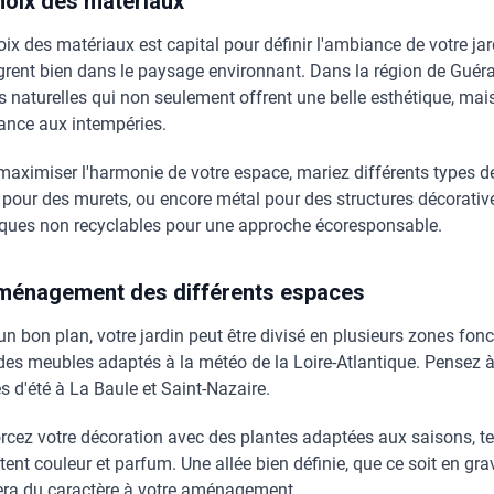
hoix des matériaux
oix des matériaux est capital pour définir l'ambiance de votre ja
ègrent bien dans le paysage environnant. Dans la région de Guér
es naturelles qui non seulement offrent une belle esthétique, mais
tance aux intempéries.
maximiser l'harmonie de votre espace, mariez différents types de
 pour des murets, ou encore métal pour des structures décoratives
iques non recyclables pour une approche écoresponsable.
ménagement des différents espaces
un bon plan, votre jardin peut être divisé en plusieurs zones fon
des meubles adaptés à la météo de la Loire-Atlantique. Pensez à 
s d'été à La Baule et Saint-Nazaire.
rcez votre décoration avec des plantes adaptées aux saisons, tel
ent couleur et parfum. Une allée bien définie, que ce soit en gravi
era du caractère à votre aménagement.