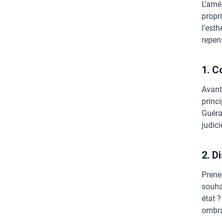
L’amé
propr
l'est
repen
1. C
Avant
princ
Guéran
judici
2. D
Prene
souhai
état 
ombra