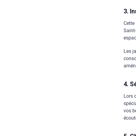
3. I
Cette
Saint-
espac
Les j
conso
aména
4. S
Lors 
spéci
vos b
écout