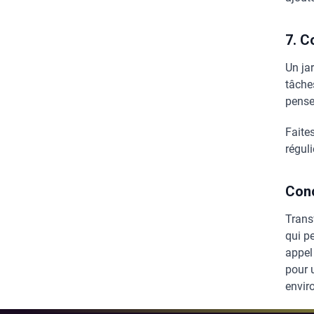
7. C
Un jar
tâches
penser
Faite
régul
Con
Trans
qui pe
appel 
pour 
envir