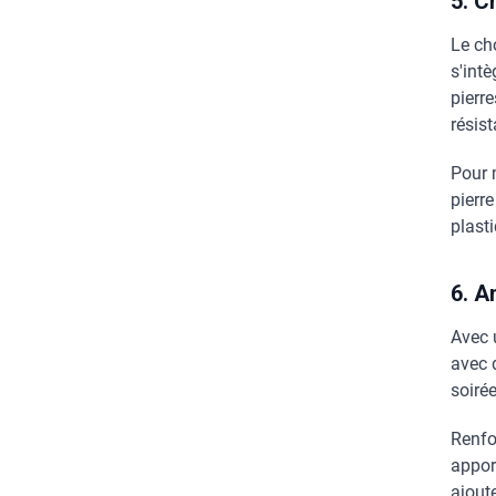
5. C
Le ch
s'int
pierr
résis
Pour 
pierre
plast
6. A
Avec 
avec 
soirée
Renfo
apport
ajout